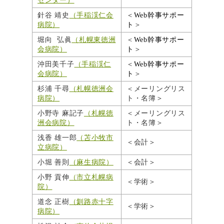
センター）
針谷 靖史
（手稲渓仁会
＜
Web
幹事サポー
病院）
ト
＞
堀向 弘眞
（札幌東徳洲
＜
Web
幹事サポー
会病院）
ト
＞
沖田美千子
（手稲渓仁
＜
Web
幹事サポー
会病院）
ト
＞
杉浦 千尋
（札幌徳洲会
＜メーリングリス
病院）
ト・名簿＞
小野寺 麻記子
（札幌徳
＜メーリングリス
洲会病院）
ト・名簿＞
浅香 雄一郎
（苫小牧市
＜会計＞
立病院）
小堀 善則
（麻生病院）
＜会計＞
小野 貢伸
（市立札幌病
＜学術＞
院）
道念 正樹
（釧路赤十字
＜学術＞
病院）