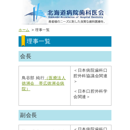
ホーム
理事一覧
理事一覧
会長
＜日本病院歯科口
腔外科協議会関連
鳥谷部 純行
（医療法人
＞
徳洲会 帯広徳洲会病
院）
＜日本口腔外科学
会関連＞
副会長
＜日本病院歯科口