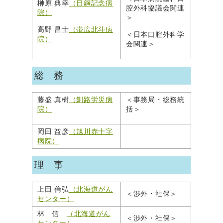
榊原 典幸
（日鋼記念病
腔外科協議会関連
院）
＞
高野 昌士
（帯広北斗病
＜日本口腔外科学
院）
会関連＞
総 務
藤盛 真樹
（釧路労災病
＜事務局・総務統
院）
括＞
岡田 益彦
（旭川赤十字
病院）
理 事
上田 倫弘
（北海道がん
＜渉外・社保＞
センター）
林 信
（北海道がん
＜渉外・社保＞