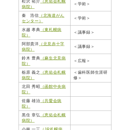
松沢 祐介
（恵佑会札幌
＜学術＞
病院）
秦 浩信
（北海道がん
＜学術＞
センター）
水越 孝典
（東札幌病
＜議事録＞
院）
阿部貴洋
（北見赤十字
＜議事録＞
病院）
鈴木 豊典
（麻生北見病
＜広報＞
院）
栃原 義之
（恵佑会札幌
＜歯科医師生涯研
病院）
修＞
北田 秀昭
（函館中央病
院）
佐藤 雄治
（共愛会病
院）
黒住 章弘
（恵佑会札幌
病院）
小林 一三
（JR札幌病