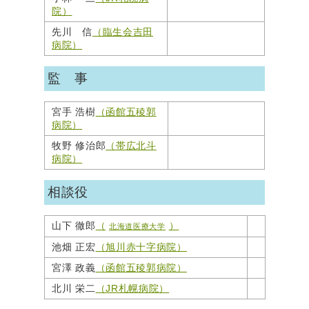
院）
先川 信
（臨生会吉田
病院）
監 事
宮手 浩樹
（函館五稜郭
病院）
牧野 修治郎
（帯広北斗
病院）
相談役
山下 徹郎
（
）
北海道医療大学
池畑 正宏
（旭川赤十字病院）
宮澤 政義
（函館五稜郭病院）
北川 栄二
（JR札幌病院）