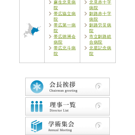
麻生北見病
北見赤十字
院
病院
帯広協立病
釧路赤十字
院
病院
帯広第一病
釧路労災病
院
院
帯広徳洲会
市立釧路総
病院
合病院
帯広北斗病
北星記念病
院
院