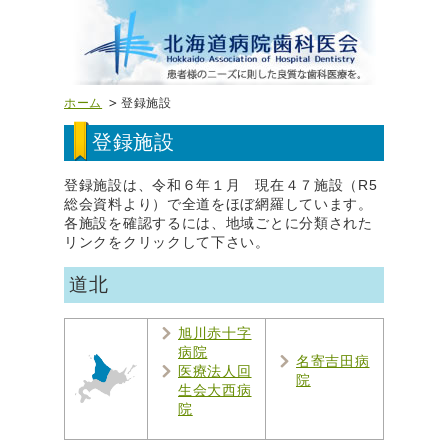
ホーム
登録施設
登録施設
登録施設は、令和６年１月 現在４７施設（R5
総会資料より）で全道をほぼ網羅しています。
各施設を確認するには、地域ごとに分類された
リンクをクリックして下さい。
道北
旭川赤十字
病院
名寄吉田病
医療法人回
院
生会大西病
院