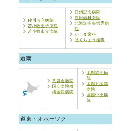
日鋼記念病院
原田歯科医院
砂川市立病院
北海道中央労災病
苫小牧王子病院
院
苫小牧市立病院
かしま歯科
はくちょう歯科
道南
函館協会病
院
共愛会病院
函館五稜郭
国立病院機
病院
構函館病院
函館中央病
院
道東・オホーツク