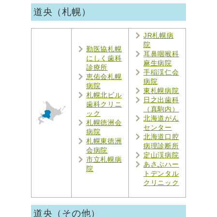
道央（札幌）
JR札幌病
院
勤医協札幌
耳鼻咽喉科
にしく歯科
麻生病院
診療所
手稲渓仁会
恵佑会札幌
病院
病院
東札幌病院
札幌北ビル
日之出歯科
歯科クリニ
（真駒内）
ック
北海道がん
札幌徳洲会
センター
病院
北海道口腔
札幌東徳洲
病理診断所
会病院
定山渓病院
市立札幌病
あさぶハー
院
トデンタル
クリニック
道央（その他）